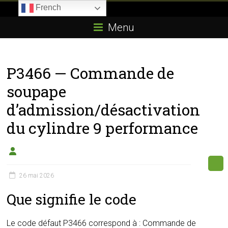
Skip
French
to
Boitier-
content
Menu
E85.com
La
P3466 — Commande de
passion
du
soupape
boîtier
d’admission/désactivation
éthanol
du cylindre 9 performance
26 mai 2026
Que signifie le code
Le code défaut P3466 correspond à : Commande de