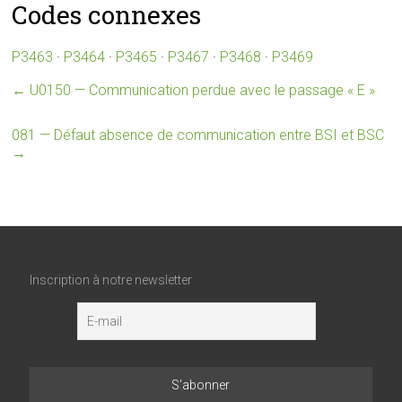
Codes connexes
P3463
·
P3464
·
P3465
·
P3467
·
P3468
·
P3469
←
U0150 — Communication perdue avec le passage « E »
081 — Défaut absence de communication entre BSI et BSC
→
Inscription à notre newsletter