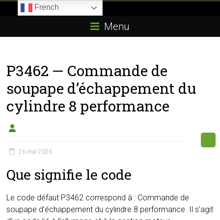
Skip
French
to
Boitier-
content
Menu
E85.com
La
P3462 — Commande de
passion
du
soupape d’échappement du
boîtier
cylindre 8 performance
éthanol
26 mai 2026
Que signifie le code
Le code défaut P3462 correspond à : Commande de
soupape d’échappement du cylindre 8 performance. Il s’agit