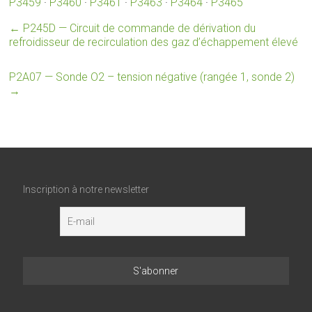
P3459
·
P3460
·
P3461
·
P3463
·
P3464
·
P3465
←
P245D — Circuit de commande de dérivation du
refroidisseur de recirculation des gaz d’échappement élevé
P2A07 — Sonde O2 – tension négative (rangée 1, sonde 2)
→
Inscription à notre newsletter