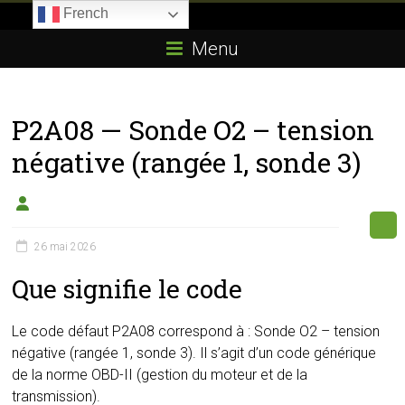
Skip
French
to
Boitier-
content
Menu
E85.com
La
P2A08 — Sonde O2 – tension
passion
du
négative (rangée 1, sonde 3)
boîtier
éthanol
26 mai 2026
Que signifie le code
Le code défaut P2A08 correspond à : Sonde O2 – tension
négative (rangée 1, sonde 3). Il s’agit d’un code générique
de la norme OBD-II (gestion du moteur et de la
transmission).