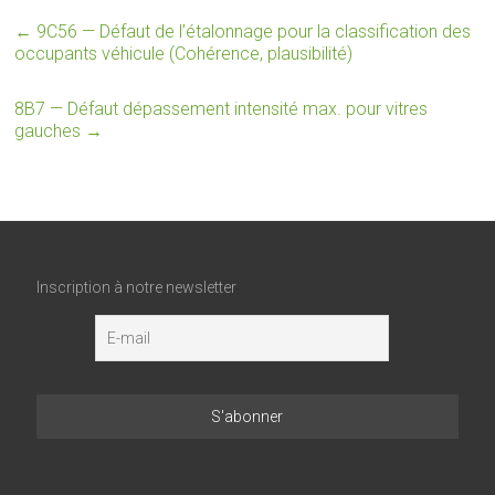
←
9C56 — Défaut de l’étalonnage pour la classification des
occupants véhicule (Cohérence, plausibilité)
8B7 — Défaut dépassement intensité max. pour vitres
gauches
→
Inscription à notre newsletter