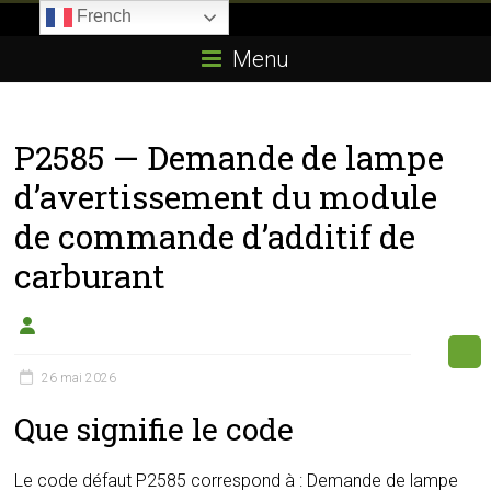
Skip
French
to
Boitier-
content
Menu
E85.com
La
P2585 — Demande de lampe
passion
du
d’avertissement du module
boîtier
de commande d’additif de
éthanol
carburant
26 mai 2026
Que signifie le code
Le code défaut P2585 correspond à : Demande de lampe