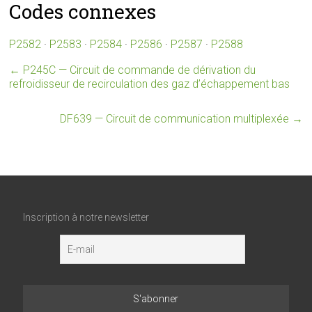
Codes connexes
P2582
·
P2583
·
P2584
·
P2586
·
P2587
·
P2588
←
P245C — Circuit de commande de dérivation du
refroidisseur de recirculation des gaz d’échappement bas
DF639 — Circuit de communication multiplexée
→
Inscription à notre newsletter