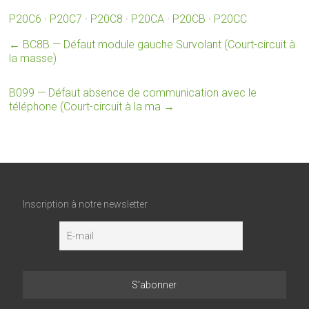
P20C6
·
P20C7
·
P20C8
·
P20CA
·
P20CB
·
P20CC
←
BC8B — Défaut module gauche Survolant (Court-circuit à
la masse)
B099 — Défaut absence de communication avec le
téléphone (Court-circuit à la ma
→
Inscription à notre newsletter