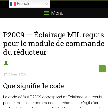
Skip
French
to
Boitier-
content
Menu
E85.com
La
P20C9 — Éclairage MIL requis
passion
du
pour le module de commande
boîtier
du réducteur
éthanol
26 mai 2026
Que signifie le code
Le code défaut P20C9 correspond à : Éclairage MIL requis
pour le module de commande du réducteur. Il s’agit d’un