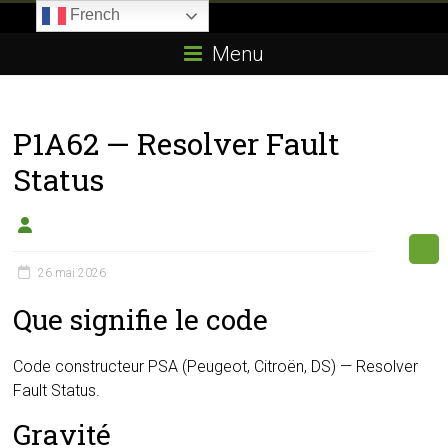
Skip
French
to
Boitier-
content
Menu
E85.com
La
P1A62 — Resolver Fault
passion
du
Status
boîtier
éthanol
26 mai 2026
Que signifie le code
Code constructeur PSA (Peugeot, Citroën, DS) — Resolver
Fault Status.
Gravité