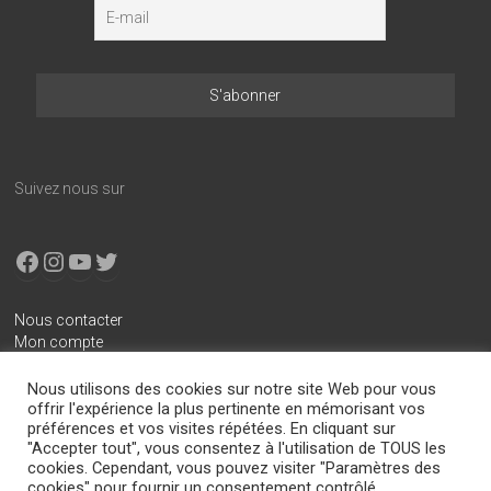
Suivez nous sur
Facebook
Instagram
YouTube
X
Nous contacter
Mon compte
Conditions générales de vente
Nous utilisons des cookies sur notre site Web pour vous
Mentions légales
offrir l'expérience la plus pertinente en mémorisant vos
préférences et vos visites répétées. En cliquant sur
Politique de confidentialité
"Accepter tout", vous consentez à l'utilisation de TOUS les
cookies. Cependant, vous pouvez visiter "Paramètres des
cookies" pour fournir un consentement contrôlé