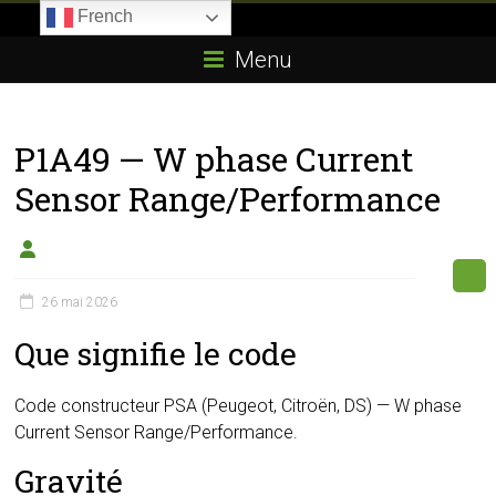
Skip
French
to
Boitier-
content
Menu
E85.com
La
P1A49 — W phase Current
passion
du
Sensor Range/Performance
boîtier
éthanol
26 mai 2026
Que signifie le code
Code constructeur PSA (Peugeot, Citroën, DS) — W phase
Current Sensor Range/Performance.
Gravité