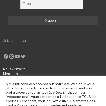
Suivez nous sur
Facebook
Instagram
YouTube
X
Nous contacter
Mon compte
Conditions générales de vente
Nous utilisons des cookies sur notre site Web pour vous
Mentions légales
offrir l'expérience la plus pertinente en mémorisant vos
préférences et vos visites répétées. En cliquant sur
Politique de confidentialité
"Accepter tout", vous consentez à l'utilisation de TOUS les
cookies. Cependant, vous pouvez visiter "Paramètres des
cookies" pour fournir un consentement contrôlé