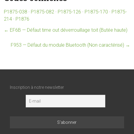
P1875-038
·
P1875-082
·
P1875-126
·
P1875-170
·
P1875-
214
·
P1876
←
EF6B — Défaut time out déverrouillage toit (Butée haute)
F953 — Défaut du module Bluetooth (Non caractérisé)
→
Inscription à notre newsletter