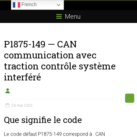
Skip
French
to
Boitier-
content
Menu
E85.com
La
P1875-149 — CAN
passion
du
communication avec
boîtier
traction contrôle système
éthanol
interféré
26 mai 2026
Que signifie le code
Le code défaut P1875-149 correspond à : CAN