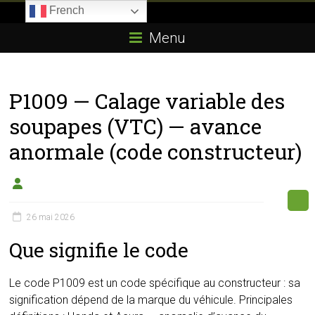
Skip
French
to
Boitier-
content
Menu
E85.com
La
P1009 — Calage variable des
passion
du
soupapes (VTC) — avance
boîtier
anormale (code constructeur)
éthanol
26 mai 2026
Que signifie le code
Le code P1009 est un code spécifique au constructeur : sa
signification dépend de la marque du véhicule. Principales