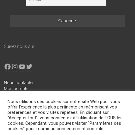
Suivez nous sur
Facebook
Instagram
YouTube
X
Nous contacter
Mon compte
Conditions générales de vente
Nous utilisons des cookies sur notre site Web pour vous
Mentions légales
offrir l'expérience la plus pertinente en mémorisant vos
préférences et vos visites répétées. En cliquant sur
Politique de confidentialité
"Accepter tout", vous consentez à l'utilisation de TOUS les
cookies. Cependant, vous pouvez visiter "Paramètres des
cookies" pour fournir un consentement contrôlé