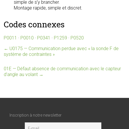
simple de s’y brancher.
Montage rapide, simple et discret.
Codes connexes
P0011
·
P0010
·
P0341
·
P1259
·
P0520
←
U0175 — Communication perdue avec « la sonde F de
système de contraintes »
01E — Défaut absence de communication avec le capteur
d’angle au volant
→
Inscription à notre newsletter