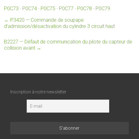
P0C73
·
P0C74
·
P0C75
·
P0C77
·
P0C78
·
P0C79
←
P3420 — Commande de soupape
d’admission/désactivation du cylindre 3 circuit haut
B2227 — Défaut de communication du pilote du capteur de
collision avant
→
Inscription à notre newsletter