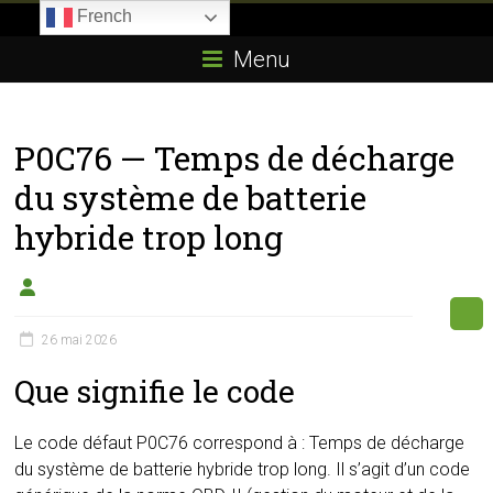
Skip
French
to
Boitier-
content
Menu
E85.com
La
P0C76 — Temps de décharge
passion
du
du système de batterie
boîtier
hybride trop long
éthanol
26 mai 2026
Que signifie le code
Le code défaut P0C76 correspond à : Temps de décharge
du système de batterie hybride trop long. Il s’agit d’un code