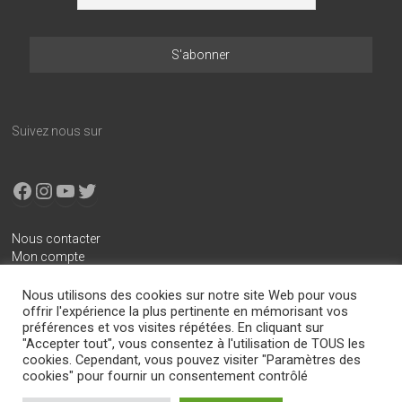
Suivez nous sur
Facebook
Instagram
YouTube
X
Nous contacter
Mon compte
Conditions générales de vente
Nous utilisons des cookies sur notre site Web pour vous
Mentions légales
offrir l'expérience la plus pertinente en mémorisant vos
préférences et vos visites répétées. En cliquant sur
Politique de confidentialité
"Accepter tout", vous consentez à l'utilisation de TOUS les
cookies. Cependant, vous pouvez visiter "Paramètres des
cookies" pour fournir un consentement contrôlé