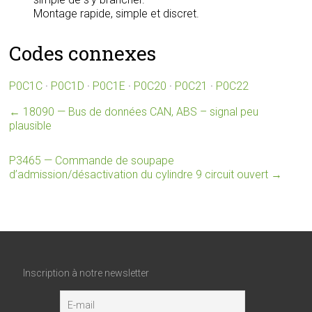
Montage rapide, simple et discret.
Codes connexes
P0C1C
·
P0C1D
·
P0C1E
·
P0C20
·
P0C21
·
P0C22
←
18090 — Bus de données CAN, ABS – signal peu
plausible
P3465 — Commande de soupape
d’admission/désactivation du cylindre 9 circuit ouvert
→
Inscription à notre newsletter