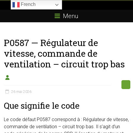
Skip
French
to
Boitier-
content
Menu
E85.com
La
P0587 — Régulateur de
passion
du
vitesse, commande de
boîtier
ventilation – circuit trop bas
éthanol
26 mai 2026
Que signifie le code
Le code défaut P0587 correspond à : Régulateur de vitesse,
commande de ventilation – circuit trop bas. Il s’agit d’un