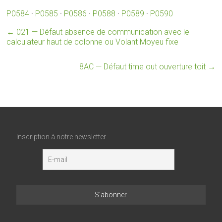
P0584
·
P0585
·
P0586
·
P0588
·
P0589
·
P0590
←
021 — Défaut absence de communication avec le
calculateur haut de colonne ou Volant Moyeu fixe
8AC — Défaut time out ouverture toit
→
Inscription à notre newsletter