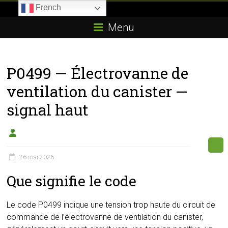
Skip
French
to
Boitier-
content
Menu
E85.com
La
P0499 — Électrovanne de
passion
du
ventilation du canister —
boîtier
signal haut
éthanol
26 mai 2026
Que signifie le code
Le code P0499 indique une tension trop haute du circuit de
commande de l’électrovanne de ventilation du canister,