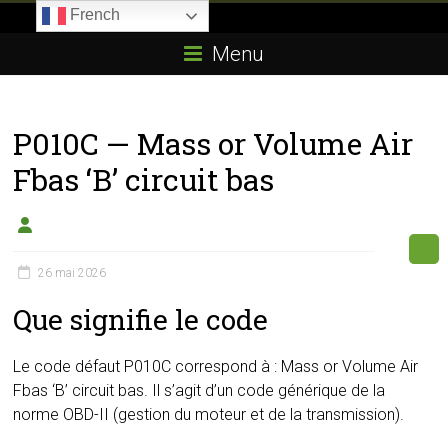
Skip
French
to
Boitier-
content
Menu
E85.com
La
P010C — Mass or Volume Air
passion
du
Fbas ‘B’ circuit bas
boîtier
éthanol
26 mai 2026
Que signifie le code
Le code défaut P010C correspond à : Mass or Volume Air
Fbas ‘B’ circuit bas. Il s’agit d’un code générique de la
norme OBD-II (gestion du moteur et de la transmission).