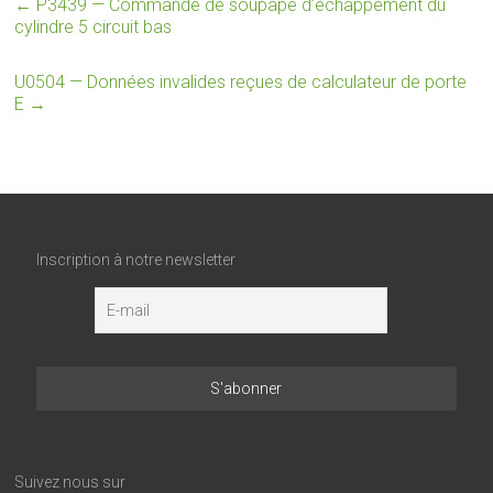
←
P3439 — Commande de soupape d’échappement du
cylindre 5 circuit bas
U0504 — Données invalides reçues de calculateur de porte
E
→
Inscription à notre newsletter
Suivez nous sur