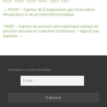
FECF
·
FED0
·
FED4
·
FEDC
·
FEE0
·
FEE1
←
P040E — Capteur de Échappement gaz recirculation
température A circuit intermittent/erratique
18000 — Capteur de pression atmosphérique/capteur de
pression absolue du collecteur d’admission – rapport peu
plausible
→
Inscription à notre newsletter