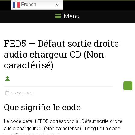
Skip
French
to
Boitier-
content
Menu
E85.com
La
FED5 — Défaut sortie droite
passion
du
audio chargeur CD (Non
boîtier
caractérisé)
éthanol
26 mai 2026
Que signifie le code
Le code défaut FED5 correspond à : Défaut sortie droite
audio chargeur CD (Non caractérisé). Il s’agit d’un code