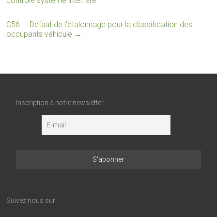
contrôle système interféré
C56 — Défaut de l’étalonnage pour la classification des
occupants véhicule
→
Inscription à notre newsletter
Suivez nous sur