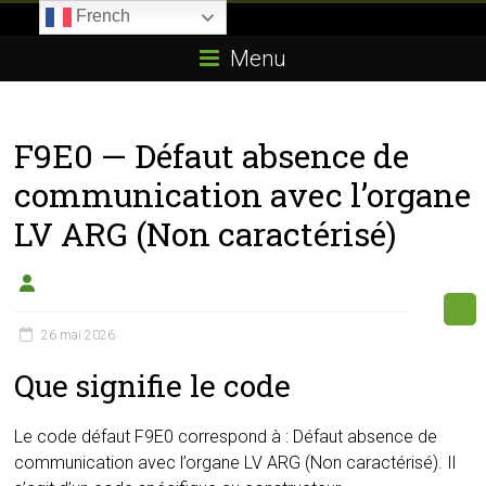
Skip
French
to
Boitier-
content
Menu
E85.com
La
F9E0 — Défaut absence de
passion
du
communication avec l’organe
boîtier
LV ARG (Non caractérisé)
éthanol
26 mai 2026
Que signifie le code
Le code défaut F9E0 correspond à : Défaut absence de
communication avec l’organe LV ARG (Non caractérisé). Il