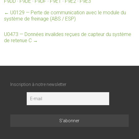
F9DD
·
F9DE
·
F9DF
·
F9E1
·
F9E2
·
F9E3
←
U0129 — Perte de communication avec le module du
système de freinage (ABS / ESP)
U0473 — Données invalides reçues de capteur du système
de retenue C
→
Inscription à notre newsletter