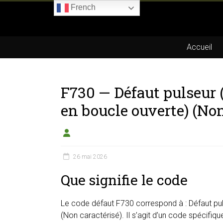
Skip
French
to
Boitier-
content
E85.com
Accueil
La
passion
F730 — Défaut pulseur
du
boîtier
en boucle ouverte) (Non
éthanol
26 mai 2026
Que signifie le code
Le code défaut F730 correspond à : Défaut pu
(Non caractérisé). Il s’agit d’un code spécifiqu