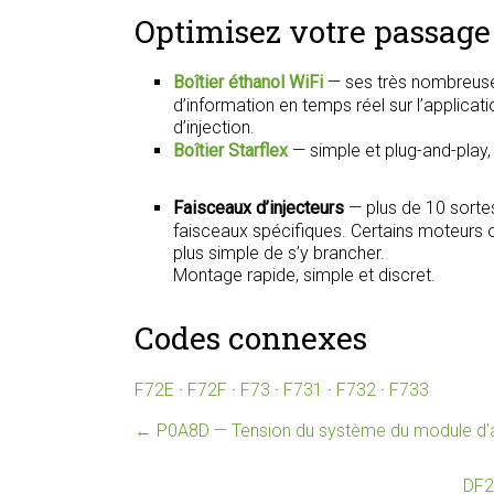
Optimisez votre passage 
Boîtier éthanol WiFi
— ses très nombreuse
d’information en temps réel sur l’applica
d’injection.
Boîtier Starflex
— simple et plug-and-play
Faisceaux d’injecteurs
— plus de 10 sorte
faisceaux spécifiques. Certains moteurs on
plus simple de s’y brancher.
Montage rapide, simple et discret.
Codes connexes
F72E
·
F72F
·
F73
·
F731
·
F732
·
F733
←
P0A8D — Tension du système du module d’al
DF2