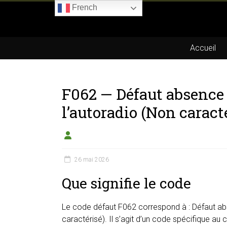
Skip
French
to
Boitier-
content
E85.com
Accueil
La
passion
F062 — Défaut absenc
du
boîtier
l’autoradio (Non caract
éthanol
26 mai 2026
Que signifie le code
Le code défaut F062 correspond à : Défaut a
caractérisé). Il s’agit d’un code spécifique au 