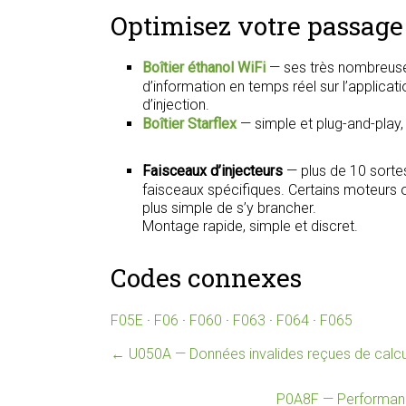
Optimisez votre passage 
Boîtier éthanol WiFi
— ses très nombreuse
d’information en temps réel sur l’applica
d’injection.
Boîtier Starflex
— simple et plug-and-play
Faisceaux d’injecteurs
— plus de 10 sorte
faisceaux spécifiques. Certains moteurs on
plus simple de s’y brancher.
Montage rapide, simple et discret.
Codes connexes
F05E
·
F06
·
F060
·
F063
·
F064
·
F065
←
U050A — Données invalides reçues de calcu
P0A8F — Performanc