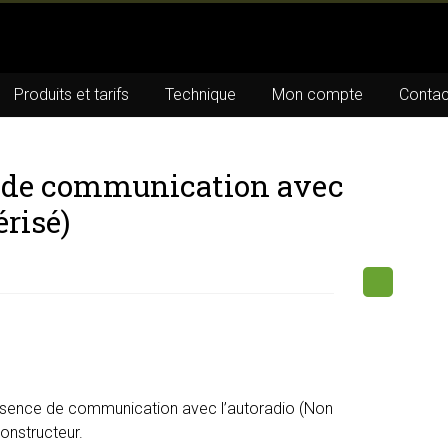
Produits et tarifs
Technique
Mon compte
Contac
e de communication avec
érisé)
bsence de communication avec l’autoradio (Non
constructeur.