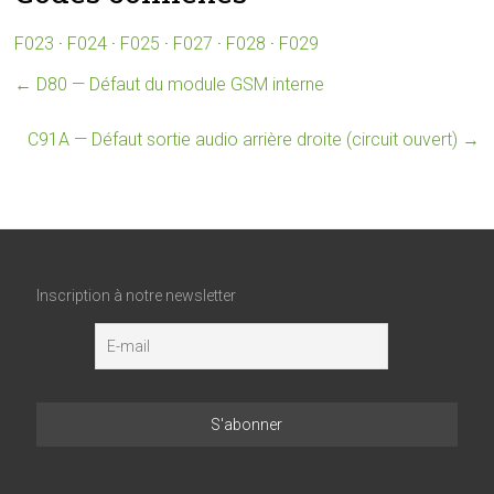
F023
·
F024
·
F025
·
F027
·
F028
·
F029
←
D80 — Défaut du module GSM interne
C91A — Défaut sortie audio arrière droite (circuit ouvert)
→
Inscription à notre newsletter