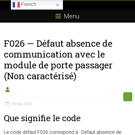
Skip
French
to
Boitier-
content
Menu
E85.com
La
F026 — Défaut absence de
passion
du
communication avec le
boîtier
module de porte passager
éthanol
(Non caractérisé)
26 mai 2026
Que signifie le code
Le code défaut F026 correspond à : Défaut absence de