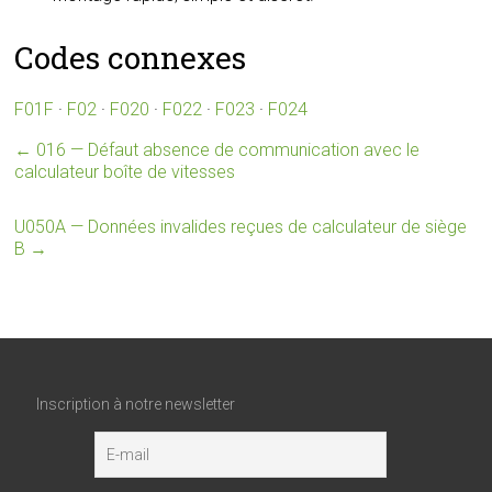
Codes connexes
F01F
·
F02
·
F020
·
F022
·
F023
·
F024
←
016 — Défaut absence de communication avec le
calculateur boîte de vitesses
U050A — Données invalides reçues de calculateur de siège
B
→
Inscription à notre newsletter