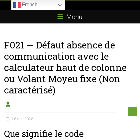
Skip
French
to
Boitier-
content
Menu
E85.com
La
F021 — Défaut absence de
passion
du
communication avec le
boîtier
calculateur haut de colonne
éthanol
ou Volant Moyeu fixe (Non
caractérisé)
26 mai 2026
Que signifie le code