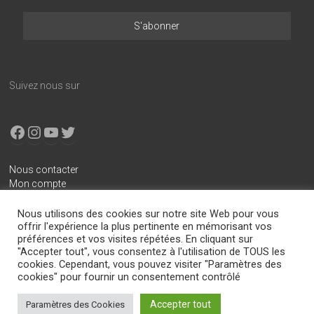
Suivez nous sur
Facebook
Instagram
YouTube
X
Nous contacter
Mon compte
Conditions générales de vente
Nous utilisons des cookies sur notre site Web pour vous
Mentions légales
offrir l'expérience la plus pertinente en mémorisant vos
préférences et vos visites répétées. En cliquant sur
Politique de confidentialité
"Accepter tout", vous consentez à l'utilisation de TOUS les
cookies. Cependant, vous pouvez visiter "Paramètres des
cookies" pour fournir un consentement contrôlé
Copyright © 2026
Boitier-E85.com
. All rights reserved.
Accepter tout
Paramètres des Cookies