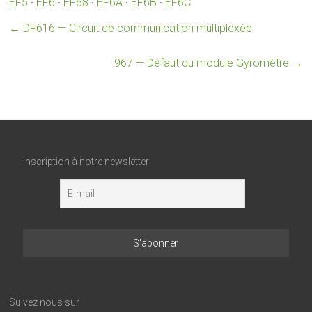
EF5
·
EF6
·
EF68
·
EF6A
·
EF6B
·
EF6C
←
DF616 — Circuit de communication multiplexée
967 — Défaut du module Gyromètre
→
Inscription à notre newsletter
Suivez nous sur