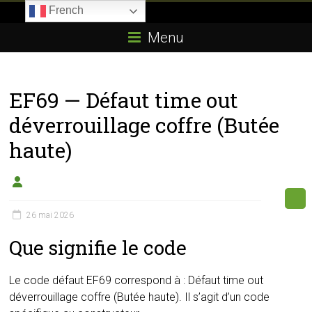
Skip
French
to
Boitier-
content
Menu
E85.com
La
EF69 — Défaut time out
passion
du
déverrouillage coffre (Butée
boîtier
haute)
éthanol
26 mai 2026
Que signifie le code
Le code défaut EF69 correspond à : Défaut time out
déverrouillage coffre (Butée haute). Il s’agit d’un code