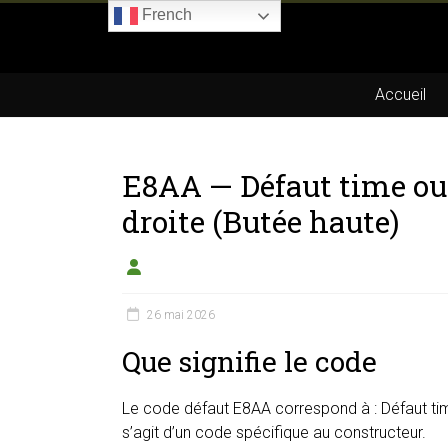
Skip
French
to
Boitier-
content
E85.com
Accueil
La
passion
E8AA — Défaut time out
du
boîtier
droite (Butée haute)
éthanol
26 mai 2026
Que signifie le code
Le code défaut E8AA correspond à : Défaut time 
s’agit d’un code spécifique au constructeur.