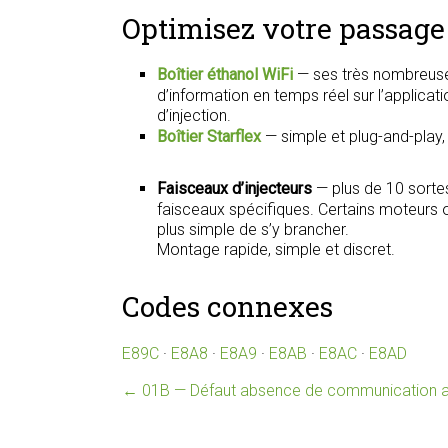
Optimisez votre passage 
Boîtier éthanol WiFi
— ses très nombreuse
d’information en temps réel sur l’applica
d’injection.
Boîtier Starflex
— simple et plug-and-play
Faisceaux d’injecteurs
— plus de 10 sorte
faisceaux spécifiques. Certains moteurs on
plus simple de s’y brancher.
Montage rapide, simple et discret.
Codes connexes
E89C
·
E8A8
·
E8A9
·
E8AB
·
E8AC
·
E8AD
←
01B — Défaut absence de communication av