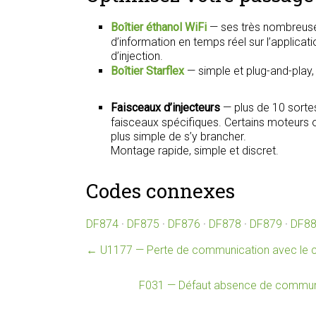
Boîtier éthanol WiFi
— ses très nombreuse
d’information en temps réel sur l’applica
d’injection.
Boîtier Starflex
— simple et plug-and-play
Faisceaux d’injecteurs
— plus de 10 sorte
faisceaux spécifiques. Certains moteurs on
plus simple de s’y brancher.
Montage rapide, simple et discret.
Codes connexes
DF874
·
DF875
·
DF876
·
DF878
·
DF879
·
DF8
←
U1177 — Perte de communication avec le co
F031 — Défaut absence de communica