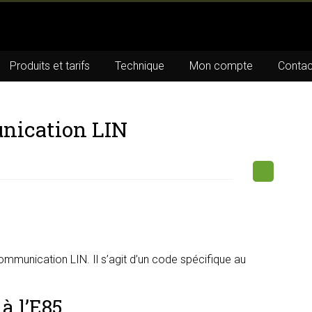
Produits et tarifs
Technique
Mon compte
Contac
nication LIN
mmunication LIN. Il s’agit d’un code spécifique au
à l’E85