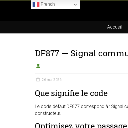
Skip
French
to
Boitier-
content
E85.com
Accueil
La
passion
DF877 — Signal commu
du
boîtier
éthanol
26 mai 2026
Que signifie le code
Le code défaut DF877 correspond à : Signal co
constructeur.
Optimisez votre passage 