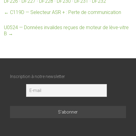
DF226
·
DF227
·
DF228
·
DF230
·
DF231
·
DF232
←
C119D — Selecteur ASR + : Perte de communication
U0524 — Données invalides reçues de moteur de lève-vitre
B
→
Inscription à notre newsletter