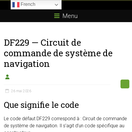
Skip
French
to
Boitier-
content
Menu
E85.com
La
DF229 — Circuit de
passion
du
commande de système de
boîtier
navigation
éthanol
26 mai 2026
Que signifie le code
Le code défaut DF229 correspond à : Circuit de commande
de système de navigation. Il s’agit d’un code spécifique au