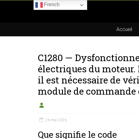
Skip
French
to
Boitier-
content
E85.com
Accueil
La
passion
C1280 — Dysfonctionnem
du
boîtier
électriques du moteur.
éthanol
il est nécessaire de vé
module de commande 
26 mai 2026
Que signifie le code