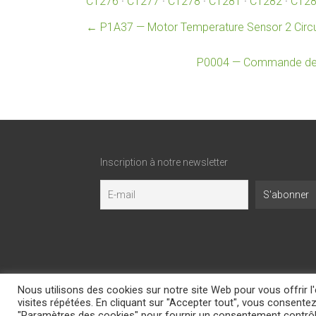
C1276
·
C1277
·
C1278
·
C1281
·
C1282
·
C12
←
P1A37 — Motor Temperature Sensor 2 Circu
P0004 — Commande de ré
Inscription à notre newsletter
Nous utilisons des cookies sur notre site Web pour vous offrir 
Copyright © 2026
Boitier-E85.com
. All rights reserve
visites répétées. En cliquant sur "Accepter tout", vous consentez
"Paramètres des cookies" pour fournir un consentement contrô