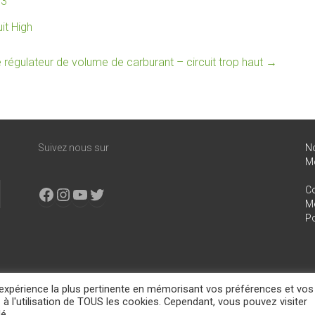
83
it High
gulateur de volume de carburant – circuit trop haut
→
Suivez nous sur
N
M
Facebook
Instagram
YouTube
X
Co
Me
Po
l'expérience la plus pertinente en mémorisant vos préférences et vos
d.
 à l'utilisation de TOUS les cookies. Cependant, vous pouvez visiter
lé