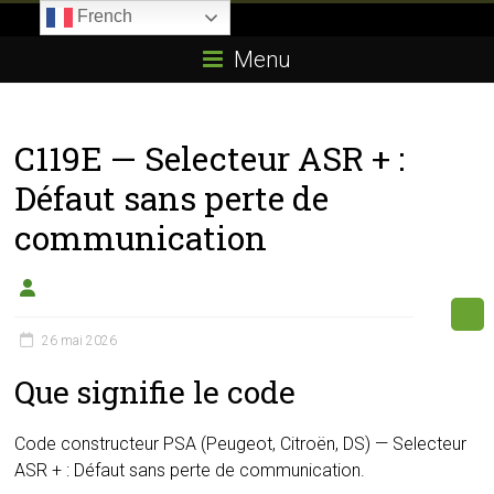
Skip
French
to
Boitier-
content
Menu
E85.com
La
C119E — Selecteur ASR + :
passion
du
Défaut sans perte de
boîtier
communication
éthanol
26 mai 2026
Que signifie le code
Code constructeur PSA (Peugeot, Citroën, DS) — Selecteur
ASR + : Défaut sans perte de communication.