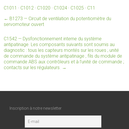
C1011
·
C1012
·
C1020
·
C1024
·
C1025
·
C11
←
B1273 — Circuit de ventilation du potentiomètre du
servomoteur ouvert
C1542 — Dysfonctionnement interne du système
antipatinage. Les composants suivants sont soumis au
diagnostic : tous les capteurs montés sur les roues ; unité
de commande du système antipatinage ; fils du module de
commande ABS aux contrôleurs et à l’unité de commande ;
contacts sur les régulateurs.
→
Inscription à notre newsletter