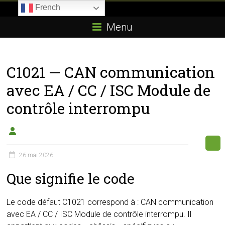
Skip
French
to
Boitier-
content
Menu
E85.com
La
C1021 — CAN communication
passion
du
avec EA / CC / ISC Module de
boîtier
contrôle interrompu
éthanol
26 mai 2026
Que signifie le code
Le code défaut C1021 correspond à : CAN communication
avec EA / CC / ISC Module de contrôle interrompu. Il