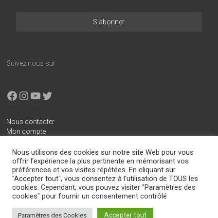
Suivez nous sur
Facebook
Instagram
YouTube
X
Nous contacter
Mon compte
Conditions générales de vente
Nous utilisons des cookies sur notre site Web pour vous
Mentions légales
offrir l'expérience la plus pertinente en mémorisant vos
préférences et vos visites répétées. En cliquant sur
Politique de confidentialité
"Accepter tout", vous consentez à l'utilisation de TOUS les
cookies. Cependant, vous pouvez visiter "Paramètres des
cookies" pour fournir un consentement contrôlé
Copyright © 2026
Boitier-E85.com
. All rights reserved.
Accepter tout
Paramètres des Cookies