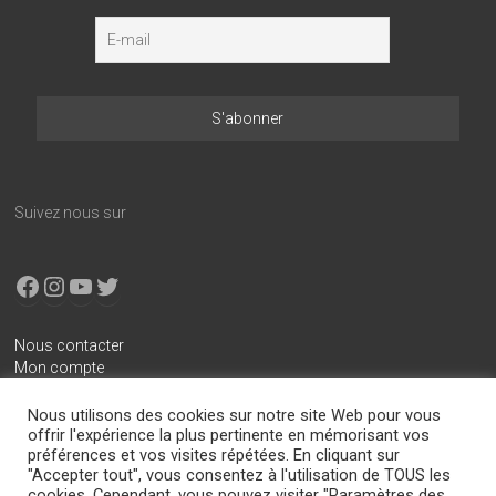
Suivez nous sur
Facebook
Instagram
YouTube
X
Nous contacter
Mon compte
Conditions générales de vente
Nous utilisons des cookies sur notre site Web pour vous
Mentions légales
offrir l'expérience la plus pertinente en mémorisant vos
préférences et vos visites répétées. En cliquant sur
Politique de confidentialité
"Accepter tout", vous consentez à l'utilisation de TOUS les
cookies. Cependant, vous pouvez visiter "Paramètres des