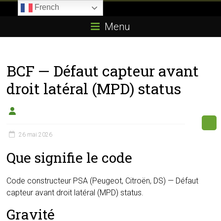
Skip
French
to
Boitier-
content
Menu
E85.com
La
BCF — Défaut capteur avant
passion
du
droit latéral (MPD) status
boîtier
éthanol
26 mai 2026
Que signifie le code
Code constructeur PSA (Peugeot, Citroën, DS) — Défaut
capteur avant droit latéral (MPD) status.
Gravité