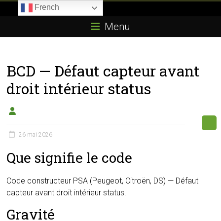
Skip
French
to
Boitier-
content
Menu
E85.com
La
BCD — Défaut capteur avant
passion
du
droit intérieur status
boîtier
éthanol
26 mai 2026
Que signifie le code
Code constructeur PSA (Peugeot, Citroën, DS) — Défaut
capteur avant droit intérieur status.
Gravité