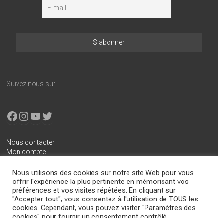
Suivez nous sur
Facebook
Instagram
YouTube
X
Nous contacter
Mon compte
Conditions générales de vente
Nous utilisons des cookies sur notre site Web pour vous
Mentions légales
offrir l'expérience la plus pertinente en mémorisant vos
préférences et vos visites répétées. En cliquant sur
Politique de confidentialité
"Accepter tout", vous consentez à l'utilisation de TOUS les
cookies. Cependant, vous pouvez visiter "Paramètres des
cookies" pour fournir un consentement contrôlé