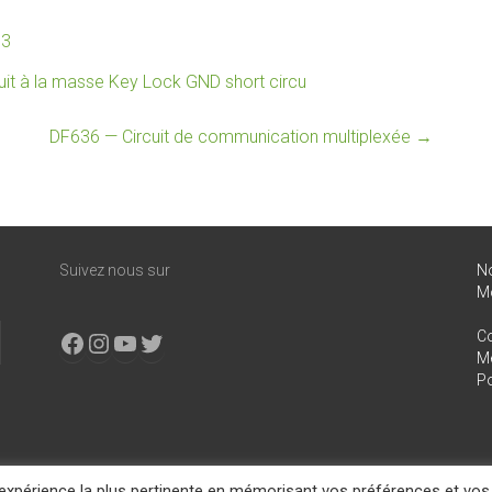
73
it à la masse Key Lock GND short circu
DF636 — Circuit de communication multiplexée
→
Suivez nous sur
N
M
Facebook
Instagram
YouTube
X
Co
Me
Po
l'expérience la plus pertinente en mémorisant vos préférences et vos