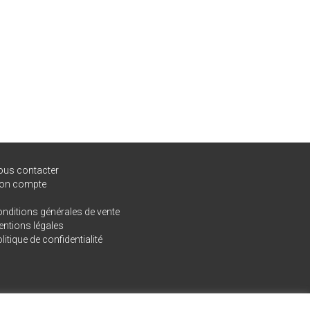
ous contacter
on compte
nditions générales de vente
ntions légales
litique de confidentialité