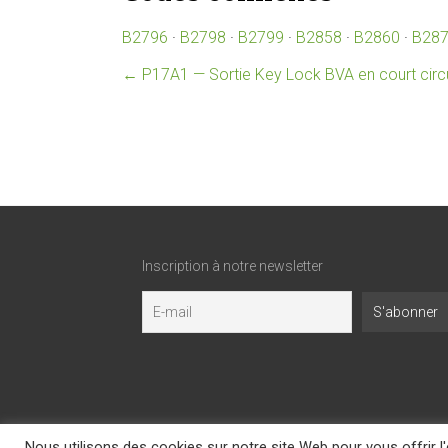
B2796
·
B2798
·
B2799
·
B2858
·
B2860
·
B28
←
P17A1 — Sortie Key Lock BVA en court circu
Inscription à notre newsletter
Nous utilisons des cookies sur notre site Web pour vous offrir 