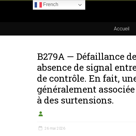
Skip
French
to
Boitier-
content
E85.com
Accueil
La
passion
B279A — Défaillance d
du
boîtier
absence de signal entr
éthanol
de contrôle. En fait, une
généralement associée 
à des surtensions.
26 mai 2026