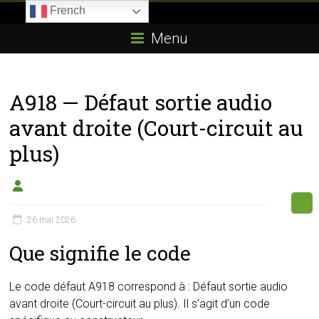
Skip
French
to
Boitier-
content
Menu
E85.com
La
A918 — Défaut sortie audio
passion
du
avant droite (Court-circuit au
boîtier
plus)
éthanol
26 mai 2026
Que signifie le code
Le code défaut A918 correspond à : Défaut sortie audio
avant droite (Court-circuit au plus). Il s’agit d’un code