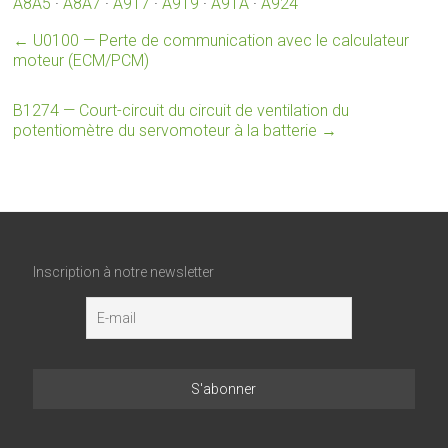
A8A5
·
A8A7
·
A917
·
A919
·
A91A
·
A924
←
U0100 — Perte de communication avec le calculateur
moteur (ECM/PCM)
B1274 — Court-circuit du circuit de ventilation du
potentiomètre du servomoteur à la batterie
→
Inscription à notre newsletter