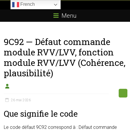
Skip
French
to
Boitier-
content
Menu
E85.com
La
9C92 — Défaut commande
passion
du
module RVV/LVV, fonction
boîtier
module RVV/LVV (Cohérence,
éthanol
plausibilité)
26 mai 2026
Que signifie le code
Le code défaut 9C92 correspond à : Défaut commande