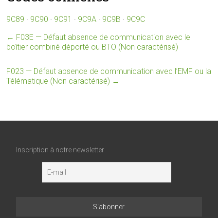
9C89
·
9C90
·
9C91
·
9C9A
·
9C9B
·
9C9C
←
F03E — Défaut absence de communication avec le
boîtier combiné déporté ou BTO (Non caractérisé)
F023 — Défaut absence de communication avec l’EMF ou la
Télématique (Non caractérisé)
→
Inscription à notre newsletter