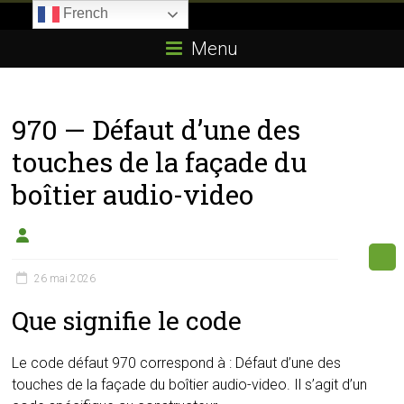
Skip
French
to
Boitier-
content
Menu
E85.com
La
970 — Défaut d’une des
passion
du
touches de la façade du
boîtier
boîtier audio-video
éthanol
26 mai 2026
Que signifie le code
Le code défaut 970 correspond à : Défaut d’une des
touches de la façade du boîtier audio-video. Il s’agit d’un