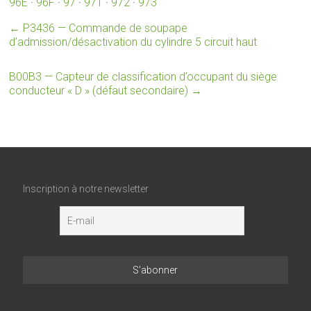
96E
·
96F
·
97
·
971
·
972
·
973
←
P3436 — Commande de soupape
d’admission/désactivation du cylindre 5 circuit haut
B00B3 — Capteur de classification d’occupant du siège
conducteur « D » (défaut secondaire)
→
Inscription à notre newsletter