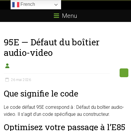
Skip
French
to
Boitier-
content
Menu
E85.com
La
95E — Défaut du boîtier
passion
du
audio-video
boîtier
éthanol
26 mai 2026
Que signifie le code
Le code défaut 95E correspond à : Défaut du boîtier audio-
video. Il s’agit d’un code spécifique au constructeur.
Optimisez votre passage à l’E85