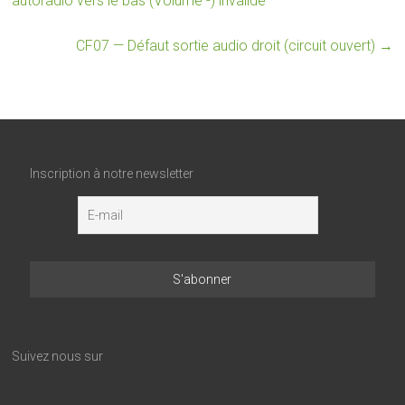
autoradio vers le bas (Volume -) invalide
CF07 — Défaut sortie audio droit (circuit ouvert)
→
Inscription à notre newsletter
Suivez nous sur