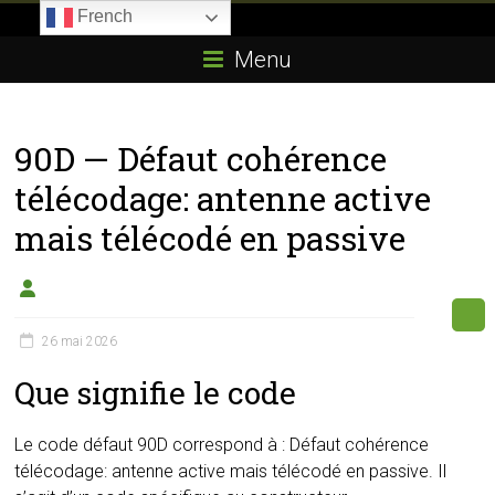
Skip
French
to
Boitier-
content
Menu
E85.com
La
90D — Défaut cohérence
passion
du
télécodage: antenne active
boîtier
mais télécodé en passive
éthanol
26 mai 2026
Que signifie le code
Le code défaut 90D correspond à : Défaut cohérence
télécodage: antenne active mais télécodé en passive. Il