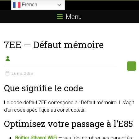
Skip
French
to
Boitier-
content
Menu
E85.com
La
7EE — Défaut mémoire
passion
du
boîtier
éthanol
26 mai 2026
Que signifie le code
Le code défaut 7EE correspond à : Défaut mémoire. Il s’agit
d’un code spécifique au constructeur.
Optimisez votre passage à l’E85
Boîtier éthanol WiFi
— ses très nombreuses capacités