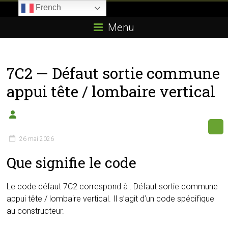
Skip
French
to
Boitier-
content
Menu
E85.com
La
7C2 — Défaut sortie commune
passion
du
appui tête / lombaire vertical
boîtier
éthanol
26 mai 2026
Que signifie le code
Le code défaut 7C2 correspond à : Défaut sortie commune
appui tête / lombaire vertical. Il s’agit d’un code spécifique
au constructeur.