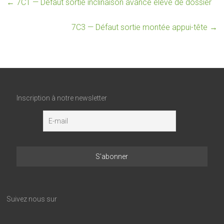
←
7C1 — Défaut sortie inclinaison avance élevé de dossier
7C3 — Défaut sortie montée appui-tête
→
Inscription à notre newsletter
Suivez nous sur