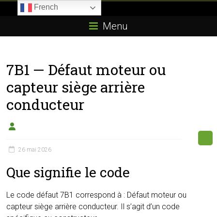
Skip
French
to
Boitier-
content
Menu
E85.com
La
7B1 — Défaut moteur ou
passion
du
capteur siège arrière
boîtier
conducteur
éthanol
26 mai 2026
Que signifie le code
Le code défaut 7B1 correspond à : Défaut moteur ou
capteur siège arrière conducteur. Il s’agit d’un code