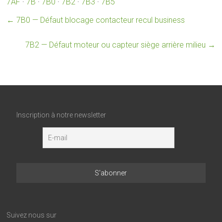
7AF
·
7B
·
7B0
·
7B2
·
7B3
·
7B5
←
7B0 — Défaut blocage contacteur recul business
7B2 — Défaut moteur ou capteur siège arrière milieu
→
Inscription à notre newsletter
Suivez nous sur