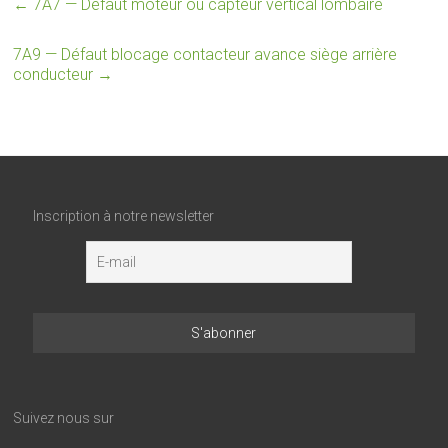
←
7A7 — Défaut moteur ou capteur vertical lombaire
7A9 — Défaut blocage contacteur avance siège arrière
conducteur
→
Inscription à notre newsletter
Suivez nous sur