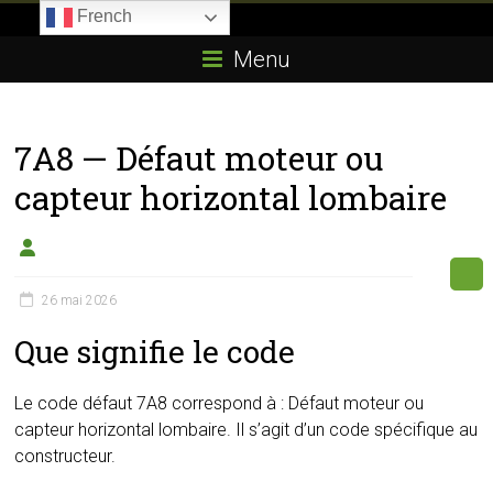
Skip
French
to
Boitier-
content
Menu
E85.com
La
7A8 — Défaut moteur ou
passion
du
capteur horizontal lombaire
boîtier
éthanol
26 mai 2026
Que signifie le code
Le code défaut 7A8 correspond à : Défaut moteur ou
capteur horizontal lombaire. Il s’agit d’un code spécifique au
constructeur.