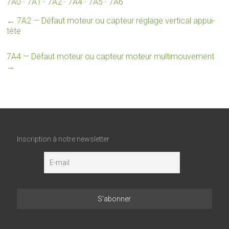
7A0
·
7A1
·
7A2
·
7A4
·
7A5
·
7A6
←
7A2 — Défaut moteur ou capteur réglage vertical appui-
tête
7A4 — Défaut moteur ou capteur moteur multimouvement
→
Inscription à notre newsletter