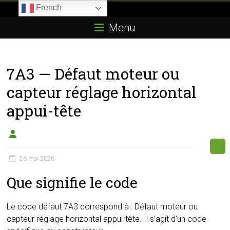
Skip
French
to
Boitier-
content
Menu
E85.com
La
7A3 — Défaut moteur ou
passion
du
capteur réglage horizontal
boîtier
appui-tête
éthanol
26 mai 2026
Que signifie le code
Le code défaut 7A3 correspond à : Défaut moteur ou
capteur réglage horizontal appui-tête. Il s’agit d’un code