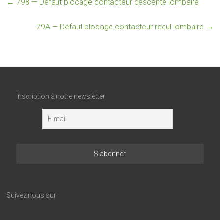
←
798 — Défaut blocage contacteur descente lombaire
79A — Défaut blocage contacteur recul lombaire
→
Inscription à notre newsletter
Suivez nous sur