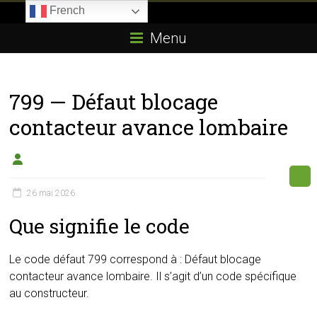
Skip
French
to
Boitier-
content
Menu
E85.com
La
799 — Défaut blocage
passion
du
contacteur avance lombaire
boîtier
éthanol
26 mai 2026
Que signifie le code
Le code défaut 799 correspond à : Défaut blocage
contacteur avance lombaire. Il s’agit d’un code spécifique
au constructeur.