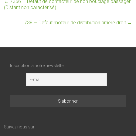
←
7366 — Défaut de contacteur de non bouclage passager
(Distant non caractérisé)
738 — Défaut moteur de distribution arrière droit
→
Inscription à notre newsletter
Suivez nous sur