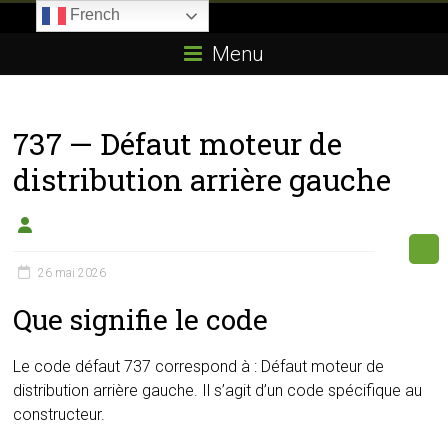
Skip
French
to
Boitier-
content
Menu
E85.com
La
737 — Défaut moteur de
passion
du
distribution arrière gauche
boîtier
éthanol
26 mai 2026
Que signifie le code
Le code défaut 737 correspond à : Défaut moteur de
distribution arrière gauche. Il s’agit d’un code spécifique au
constructeur.