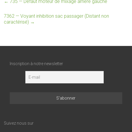
←
735 — Défaut moteur de mixage arrière gauche
7362 — Voyant inhibition sac passager (Distant non
caractérisé)
→
Inscription à notre newsletter
Suivez nous sur