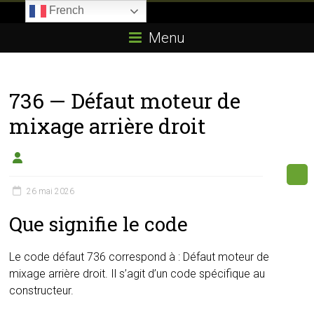
Skip
French
to
Boitier-
content
Menu
E85.com
La
736 — Défaut moteur de
passion
du
mixage arrière droit
boîtier
éthanol
26 mai 2026
Que signifie le code
Le code défaut 736 correspond à : Défaut moteur de
mixage arrière droit. Il s’agit d’un code spécifique au
constructeur.