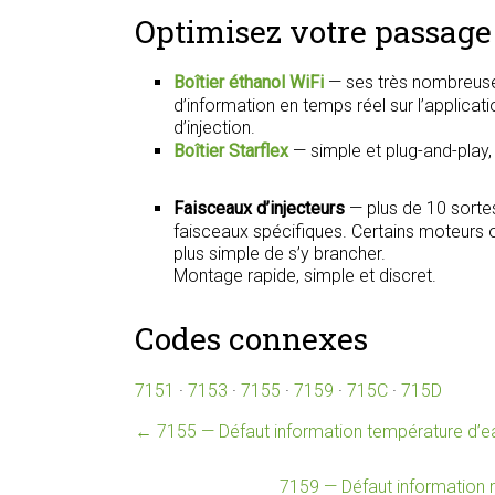
Optimisez votre passage 
Boîtier éthanol WiFi
— ses très nombreuse
d’information en temps réel sur l’applica
d’injection.
Boîtier Starflex
— simple et plug-and-play
Faisceaux d’injecteurs
— plus de 10 sorte
faisceaux spécifiques. Certains moteurs on
plus simple de s’y brancher.
Montage rapide, simple et discret.
Codes connexes
7151
·
7153
·
7155
·
7159
·
715C
·
715D
←
7155 — Défaut information température d’eau
7159 — Défaut information n