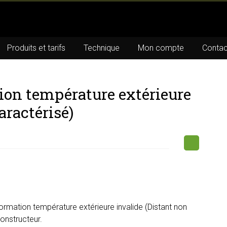
Produits et tarifs
Technique
Mon compte
Contac
ion température extérieure
aractérisé)
ormation température extérieure invalide (Distant non
constructeur.