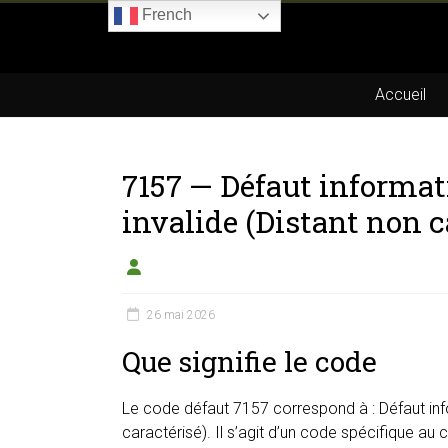
Skip
French
to
Boitier-
content
E85.com
Accueil
La
passion
7157 — Défaut informat
du
boîtier
invalide (Distant non c
éthanol
26 mai 2026
Que signifie le code
Le code défaut 7157 correspond à : Défaut inf
caractérisé). Il s’agit d’un code spécifique au 