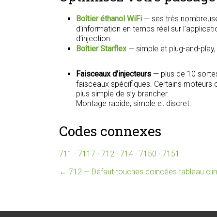
Boîtier éthanol WiFi
— ses très nombreuse
d’information en temps réel sur l’applica
d’injection.
Boîtier Starflex
— simple et plug-and-play
Faisceaux d’injecteurs
— plus de 10 sorte
faisceaux spécifiques. Certains moteurs on
plus simple de s’y brancher.
Montage rapide, simple et discret.
Codes connexes
711
·
7117
·
712
·
714
·
7150
·
7151
←
712 — Défaut touches coincées tableau cl