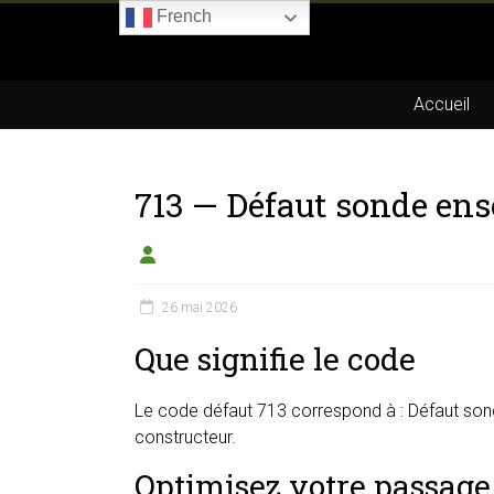
Skip
French
to
Boitier-
content
E85.com
Accueil
La
passion
713 — Défaut sonde ens
du
boîtier
éthanol
26 mai 2026
Que signifie le code
Le code défaut 713 correspond à : Défaut sonde
constructeur.
Optimisez votre passage 