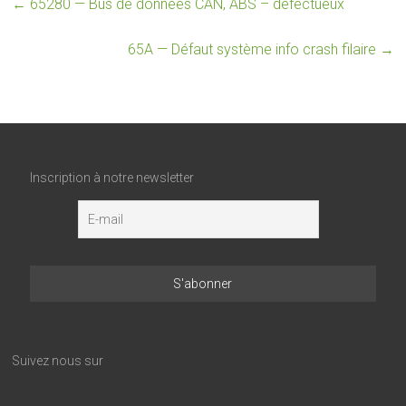
←
65280 — Bus de données CAN, ABS – défectueux
65A — Défaut système info crash filaire
→
Inscription à notre newsletter
Suivez nous sur