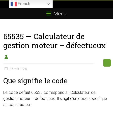
Skip
French
to
Boitier-
content
Menu
E85.com
La
65535 — Calculateur de
passion
du
gestion moteur – défectueux
boîtier
éthanol
26 mai 2026
Que signifie le code
Le code défaut 65535 correspond à : Calculateur de
gestion moteur – défectueux. Il s’agit d’un code spécifique
au constructeur.