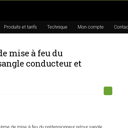
Produits et tarifs
Technique
Mon compte
Contac
e mise à feu du
sangle conducteur et
tème de mise à feu du prétensionneur retour sangle