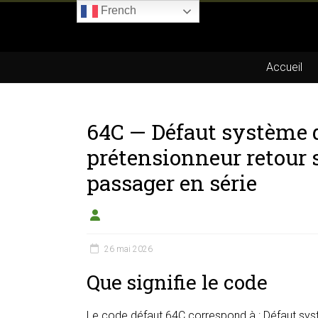
Skip
French
to
Boitier-
content
E85.com
Accueil
La
passion
64C — Défaut système d
du
boîtier
prétensionneur retour 
éthanol
passager en série
26 mai 2026
Que signifie le code
Le code défaut 64C correspond à : Défaut sys