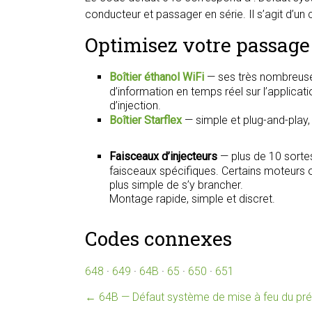
conducteur et passager en série. Il s’agit d’un
Optimisez votre passage 
Boîtier éthanol WiFi
— ses très nombreuse
d’information en temps réel sur l’applica
d’injection.
Boîtier Starflex
— simple et plug-and-play
Faisceaux d’injecteurs
— plus de 10 sorte
faisceaux spécifiques. Certains moteurs on
plus simple de s’y brancher.
Montage rapide, simple et discret.
Codes connexes
648
·
649
·
64B
·
65
·
650
·
651
←
64B — Défaut système de mise à feu du pré