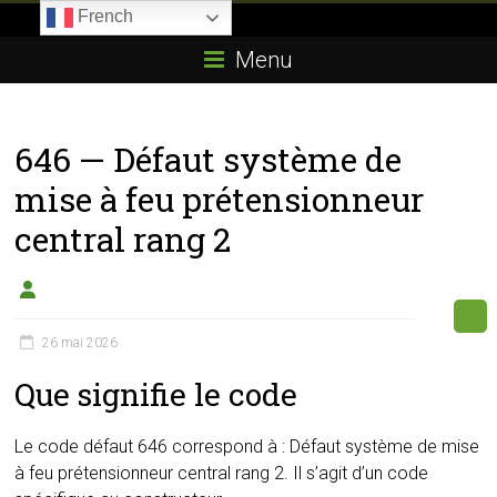
Skip
French
to
Boitier-
content
Menu
E85.com
La
646 — Défaut système de
passion
du
mise à feu prétensionneur
boîtier
central rang 2
éthanol
26 mai 2026
Que signifie le code
Le code défaut 646 correspond à : Défaut système de mise
à feu prétensionneur central rang 2. Il s’agit d’un code