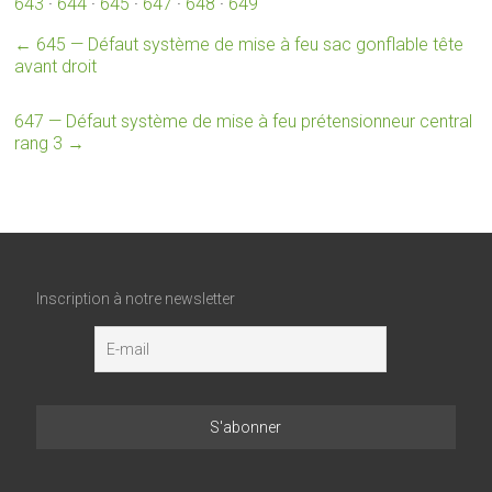
643
·
644
·
645
·
647
·
648
·
649
←
645 — Défaut système de mise à feu sac gonflable tête
avant droit
647 — Défaut système de mise à feu prétensionneur central
rang 3
→
Inscription à notre newsletter