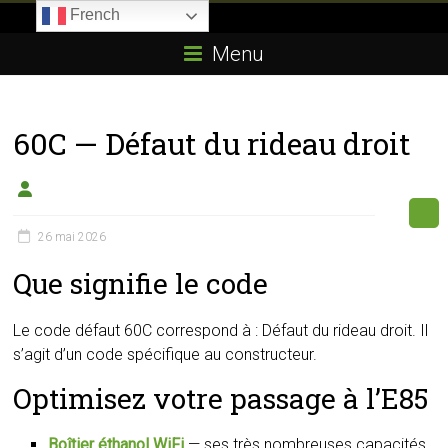
Skip
French
to
Boitier-
content
Menu
E85.com
La
60C — Défaut du rideau droit
passion
du
boîtier
éthanol
26 mai 2026
Que signifie le code
Le code défaut 60C correspond à : Défaut du rideau droit. Il
s’agit d’un code spécifique au constructeur.
Optimisez votre passage à l’E85
Boîtier éthanol WiFi
— ses très nombreuses capacités